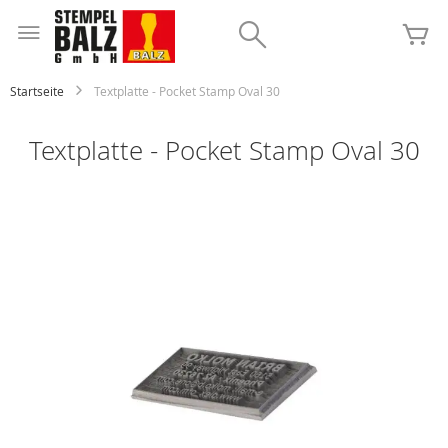
Zum
Inhalt
Search
Me
springen
Startseite
Textplatte - Pocket Stamp Oval 30
Textplatte - Pocket Stamp Oval 30
Zum
Ende
der
Bildgalerie
springen