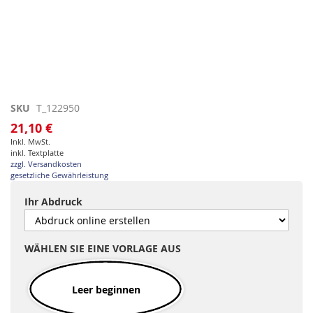
Zum
SKU
T_122950
Anfang
21,10 €
der
Inkl. MwSt.
Bildgalerie
inkl. Textplatte
springen
zzgl. Versandkosten
gesetzliche Gewährleistung
Ihr Abdruck
WÄHLEN SIE EINE VORLAGE AUS
Leer beginnen