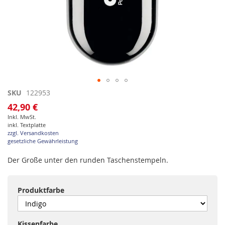
Zum
SKU
122953
Anfang
42,90 €
der
Inkl. MwSt.
Bildgalerie
inkl. Textplatte
springen
zzgl. Versandkosten
gesetzliche Gewährleistung
Der Große unter den runden Taschenstempeln.
Produktfarbe
Kissenfarbe