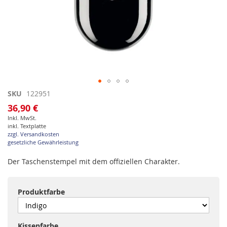
Zum
SKU
122951
Anfang
36,90 €
der
Inkl. MwSt.
Bildgalerie
inkl. Textplatte
springen
zzgl. Versandkosten
gesetzliche Gewährleistung
Der Taschenstempel mit dem offiziellen Charakter.
Produktfarbe
Kissenfarbe