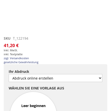
Zum
SKU
T_122194
Anfang
41,20 €
der
Inkl. MwSt.
Bildgalerie
inkl. Textplatte
springen
zzgl. Versandkosten
gesetzliche Gewährleistung
Ihr Abdruck
WÄHLEN SIE EINE VORLAGE AUS
Leer beginnen