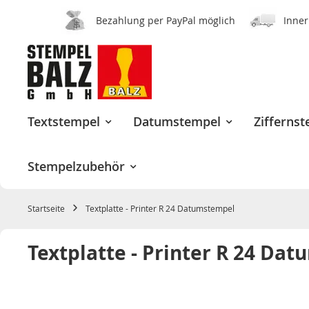
Bezahlung per PayPal möglich
Inner
Zum
Inhalt
springen
Textstempel
Datumstempel
Zifferns
Stempelzubehör
Startseite
Textplatte - Printer R 24 Datumstempel
Textplatte - Printer R 24 Da
Zum
Ende