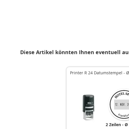
Zum
Anfang
der
Bildgalerie
springen
Diese Artikel könnten Ihnen eventuell au
Printer R 24 Datumstempel - 
2 Zeilen
Ø