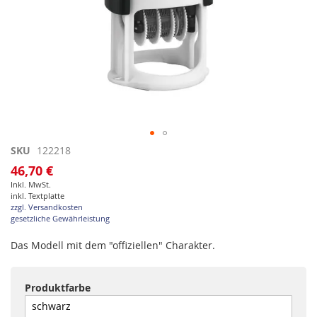
Zum
SKU
122218
Anfang
46,70 €
der
Inkl. MwSt.
Bildgalerie
inkl. Textplatte
springen
zzgl. Versandkosten
gesetzliche Gewährleistung
Das Modell mit dem "offiziellen" Charakter.
Produktfarbe