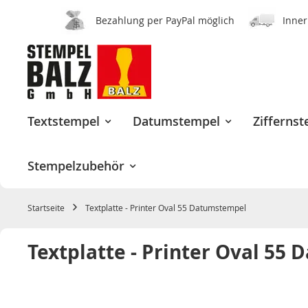
Bezahlung per PayPal möglich
Inner
Zum
Inhalt
springen
Textstempel
Datumstempel
Zifferns
Stempelzubehör
Startseite
Textplatte - Printer Oval 55 Datumstempel
Textplatte - Printer Oval 55
Zum
Ende