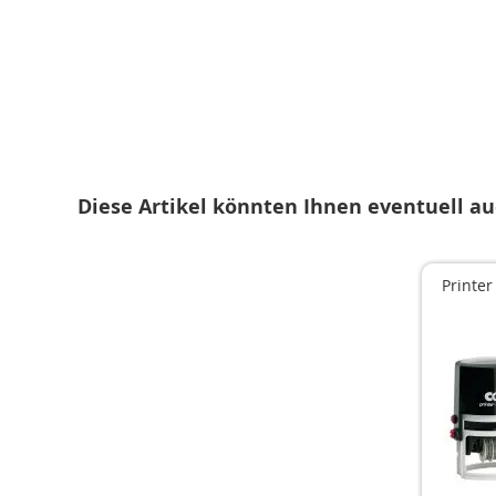
Zum
Anfang
der
Bildgalerie
springen
Diese Artikel könnten Ihnen eventuell au
Printe