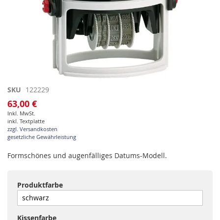
Zum
SKU
122229
Anfang
63,00 €
der
Inkl. MwSt.
Bildgalerie
inkl. Textplatte
springen
zzgl. Versandkosten
gesetzliche Gewährleistung
Formschönes und augenfälliges Datums-Modell.
Produktfarbe
Kissenfarbe