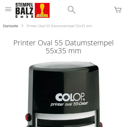
Zum
Inhalt
Search
Me
springen
Startseite
Printer Oval 55 Datumstempel 55x35 mm
Printer Oval 55 Datumstempel
55x35 mm
Zum
Ende
der
Bildgalerie
springen