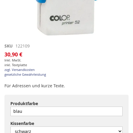
Zum
SKU
122109
Anfang
30,90 €
der
Inkl. MwSt.
Bildgalerie
inkl. Textplatte
springen
zzgl. Versandkosten
gesetzliche Gewährleistung
Für Adressen und kurze Texte.
Produktfarbe
Kissenfarbe