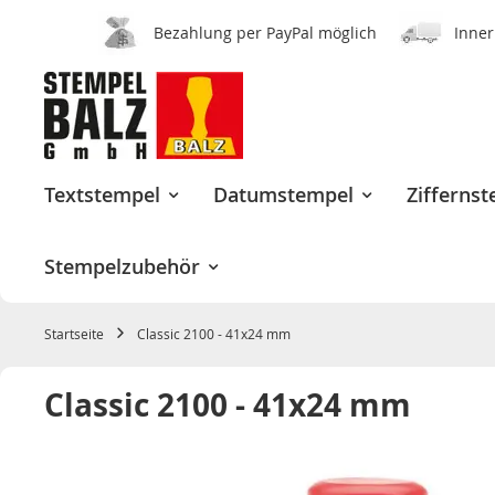
Bezahlung per PayPal möglich
Inner
Zum
Inhalt
springen
Textstempel
Datumstempel
Zifferns
Stempelzubehör
Startseite
Classic 2100 - 41x24 mm
Classic 2100 - 41x24 mm
Zum
Ende