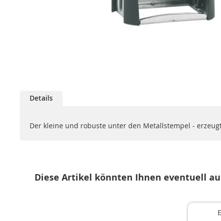
Zum
Anfang
der
Bildgalerie
springen
Details
Der kleine und robuste unter den Metallstempel - erzeug
Diese Artikel könnten Ihnen eventuell au