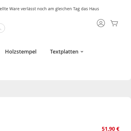
tellte Ware verlässt noch am gleichen Tag das Haus
Mein 
Search
Holzstempel
Textplatten
51,90 €