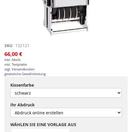
Zum
SKU
132121
Anfang
66,00 €
der
Inkl. MwSt.
Bildgalerie
inkl. Textplatte
springen
zzgl. Versandkosten
gesetzliche Gewährleistung
Kissenfarbe
Ihr Abdruck
WÄHLEN SIE EINE VORLAGE AUS