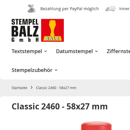
Bezahlung per PayPal möglich
Inner
Zum
Inhalt
springen
Textstempel
Datumstempel
Zifferns
Stempelzubehör
Startseite
Classic 2460 - 58x27 mm
Classic 2460 - 58x27 mm
Zum
Ende