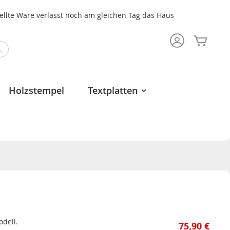
tellte Ware verlässt noch am gleichen Tag das Haus
Mein 
Search
Holzstempel
Textplatten
dell.
75,90 €