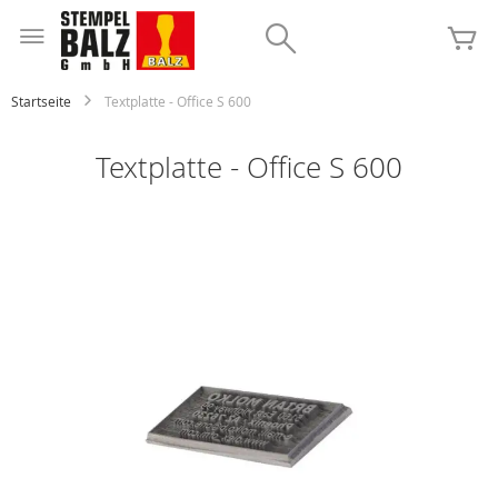
Zum
Inhalt
Search
Me
springen
Startseite
Textplatte - Office S 600
Textplatte - Office S 600
Zum
Ende
der
Bildgalerie
springen