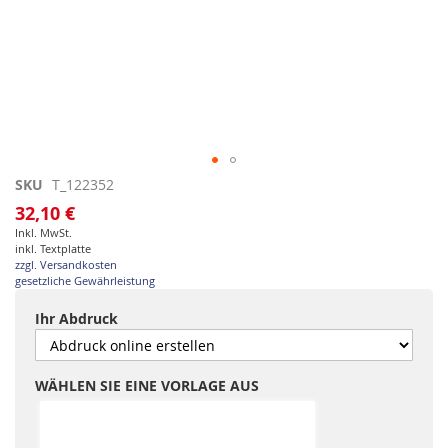
Zum
SKU
T_122352
Anfang
32,10 €
der
Inkl. MwSt.
Bildgalerie
inkl. Textplatte
springen
zzgl. Versandkosten
gesetzliche Gewährleistung
Ihr Abdruck
WÄHLEN SIE EINE VORLAGE AUS