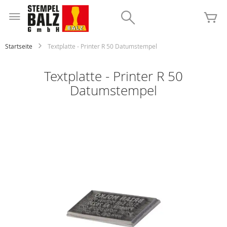
Zum
Inhalt
Search
Me
springen
Startseite
Textplatte - Printer R 50 Datumstempel
Textplatte - Printer R 50
Datumstempel
Zum
Ende
der
Bildgalerie
springen