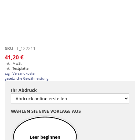
Zum
SKU
T_122211
Anfang
41,20 €
der
Inkl. MwSt.
Bildgalerie
inkl. Textplatte
springen
zzgl. Versandkosten
gesetzliche Gewährleistung
Ihr Abdruck
WÄHLEN SIE EINE VORLAGE AUS
Leer beginnen