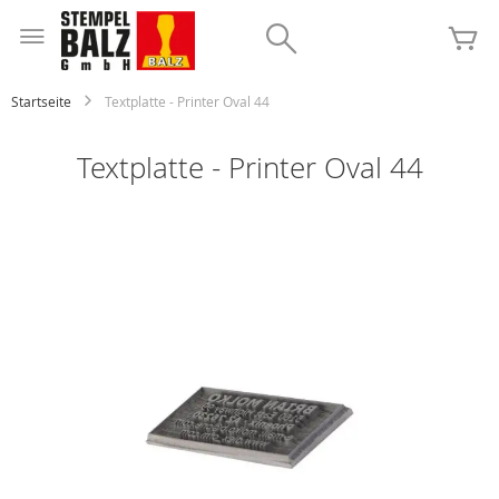
Zum
Inhalt
Search
Me
springen
Startseite
Textplatte - Printer Oval 44
Textplatte - Printer Oval 44
Zum
Ende
der
Bildgalerie
springen