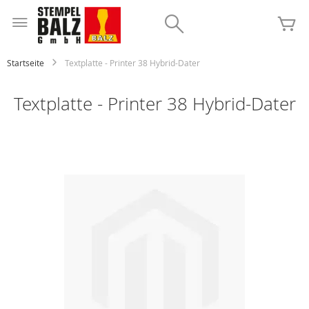
Zum
Inhalt
Search
Me
springen
Startseite
Textplatte - Printer 38 Hybrid-Dater
Textplatte - Printer 38 Hybrid-Dater
Zum
Ende
der
Bildgalerie
springen