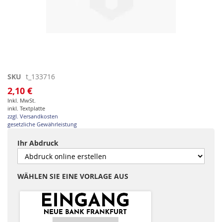
Zum
SKU
t_133716
Anfang
2,10 €
der
Inkl. MwSt.
Bildgalerie
inkl. Textplatte
springen
zzgl. Versandkosten
gesetzliche Gewährleistung
Ihr Abdruck
WÄHLEN SIE EINE VORLAGE AUS