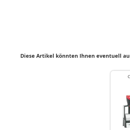
Zum
Anfang
der
Bildgalerie
springen
Diese Artikel könnten Ihnen eventuell au
C