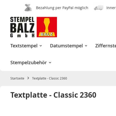
Bezahlung per PayPal möglich
Inner
Zum
Inhalt
springen
Textstempel
Datumstempel
Zifferns
Stempelzubehör
Startseite
Textplatte - Classic 2360
Textplatte - Classic 2360
Zum
Ende