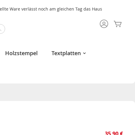
tellte Ware verlässt noch am gleichen Tag das Haus
Mein 
Search
Holzstempel
Textplatten
35,90 €