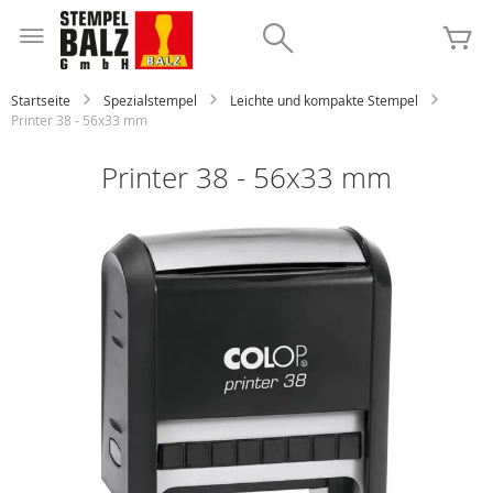
Zum
Inhalt
Search
Me
springen
Startseite
Spezialstempel
Leichte und kompakte Stempel
Printer 38 - 56x33 mm
Printer 38 - 56x33 mm
Zum
Ende
der
Bildgalerie
springen