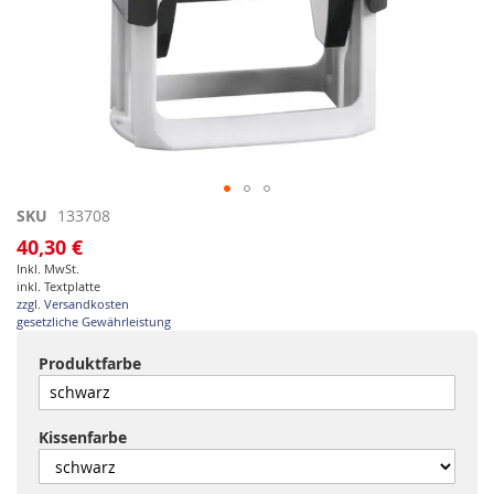
Zum
SKU
133708
Anfang
40,30 €
der
Inkl. MwSt.
Bildgalerie
inkl. Textplatte
springen
zzgl. Versandkosten
gesetzliche Gewährleistung
Produktfarbe
Kissenfarbe