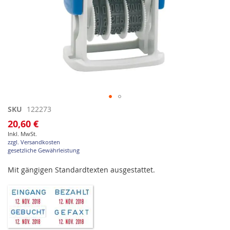
Zum
SKU
122273
Anfang
20,60 €
der
Inkl. MwSt.
Bildgalerie
zzgl. Versandkosten
springen
gesetzliche Gewährleistung
Mit gängigen Standardtexten ausgestattet.