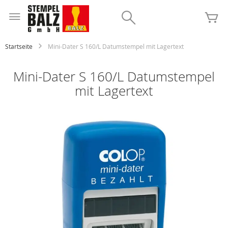
Zum
Inhalt
Search
Me
springen
Startseite
Mini-Dater S 160/L Datumstempel mit Lagertext
Mini-Dater S 160/L Datumstempel
mit Lagertext
Zum
Ende
der
Bildgalerie
springen