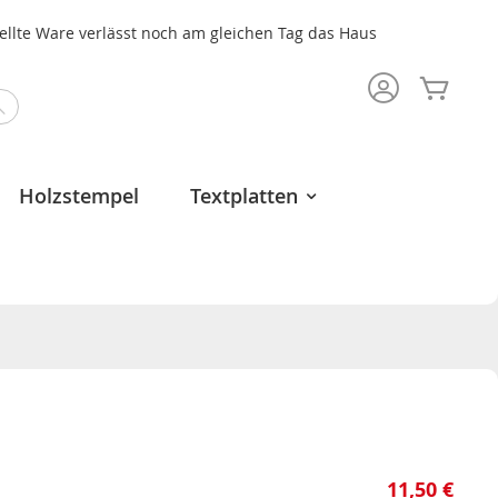
tellte Ware verlässt noch am gleichen Tag das Haus
Mein 
Search
Holzstempel
Textplatten
11,50 €