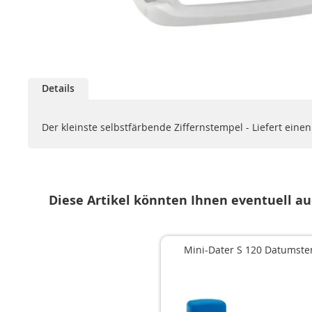
Zum
Anfang
Details
der
Bildgalerie
springen
Der kleinste selbstfärbende Ziffernstempel - Liefert einen
Diese Artikel könnten Ihnen eventuell au
Mini-Dater S 120 Datumst