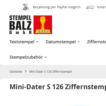
Bezahlung per PayPal möglich
Inner
Zum
Inhalt
springen
Textstempel
Datumstempel
Zifferns
Stempelzubehör
Startseite
Mini-Dater S 126 Ziffernstempel
Mini-Dater S 126 Ziffernstem
Zum
Ende