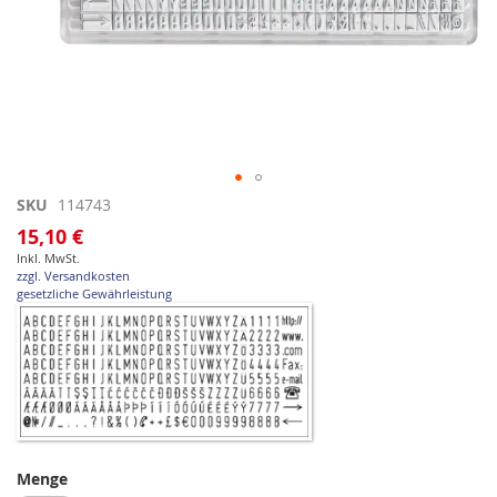
Zum
SKU
114743
Anfang
15,10 €
der
Inkl. MwSt.
Bildgalerie
zzgl. Versandkosten
springen
gesetzliche Gewährleistung
Menge