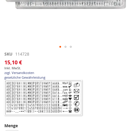
Zum
SKU
114728
Anfang
15,10 €
der
Inkl. MwSt.
Bildgalerie
zzgl. Versandkosten
springen
gesetzliche Gewährleistung
Menge