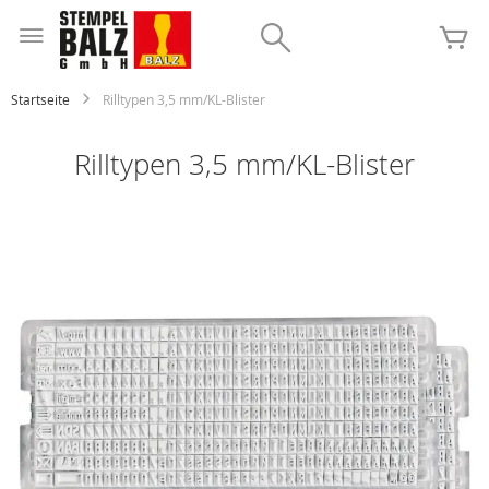
Zum
Inhalt
Search
Me
springen
Startseite
Rilltypen 3,5 mm/KL-Blister
Rilltypen 3,5 mm/KL-Blister
Zum
Ende
der
Bildgalerie
springen