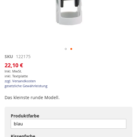
Zum
SKU
122175
Anfang
22,10 €
der
Inkl. MwSt.
Bildgalerie
inkl. Textplatte
springen
zzgl. Versandkosten
gesetzliche Gewährleistung
Das kleinste runde Modell.
Produktfarbe
Kissenfarbe