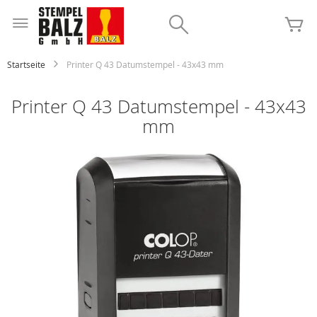
Zum
Inhalt
Search
Me
springen
Startseite
Printer Q 43 Datumstempel - 43x43 mm
Printer Q 43 Datumstempel - 43x43
mm
Zum
Ende
der
Bildgalerie
springen