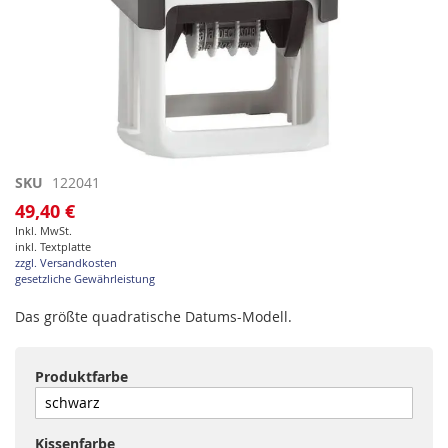
Zum
SKU
122041
Anfang
49,40 €
der
Inkl. MwSt.
Bildgalerie
inkl. Textplatte
springen
zzgl. Versandkosten
gesetzliche Gewährleistung
Das größte quadratische Datums-Modell.
Produktfarbe
Kissenfarbe