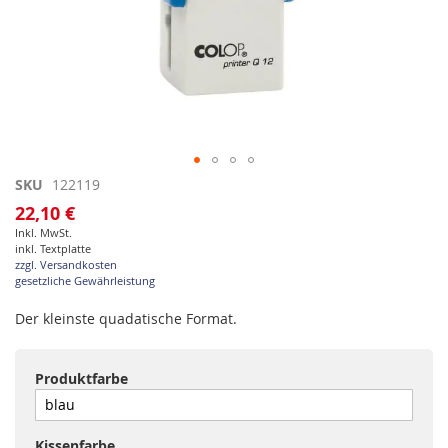
Zum
SKU
122119
Anfang
22,10 €
der
Inkl. MwSt.
Bildgalerie
inkl. Textplatte
springen
zzgl. Versandkosten
gesetzliche Gewährleistung
Der kleinste quadatische Format.
Produktfarbe
Kissenfarbe