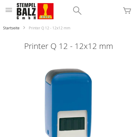
Zum
Inhalt
Search
Me
springen
Startseite
Printer Q 12 - 12x12 mm
Printer Q 12 - 12x12 mm
Zum
Ende
der
Bildgalerie
springen