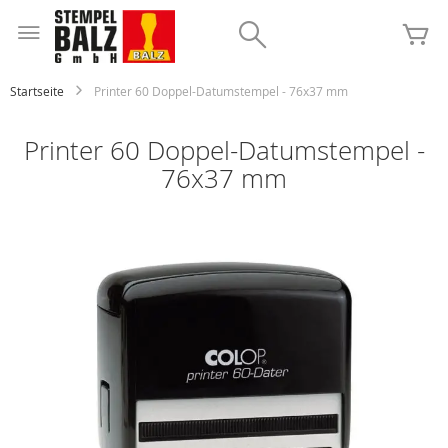
Zum
Inhalt
Search
Me
springen
Startseite
Printer 60 Doppel-Datumstempel - 76x37 mm
Printer 60 Doppel-Datumstempel -
76x37 mm
Zum
Ende
der
Bildgalerie
springen