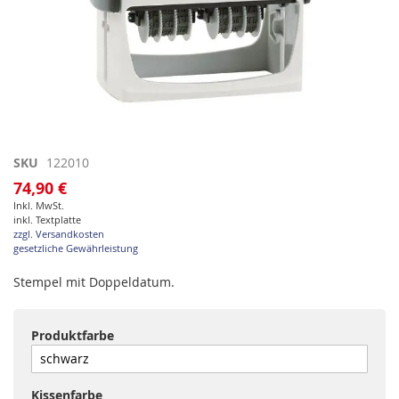
Zum
SKU
122010
Anfang
74,90 €
der
Inkl. MwSt.
Bildgalerie
inkl. Textplatte
springen
zzgl. Versandkosten
gesetzliche Gewährleistung
Stempel mit Doppeldatum.
Produktfarbe
Kissenfarbe