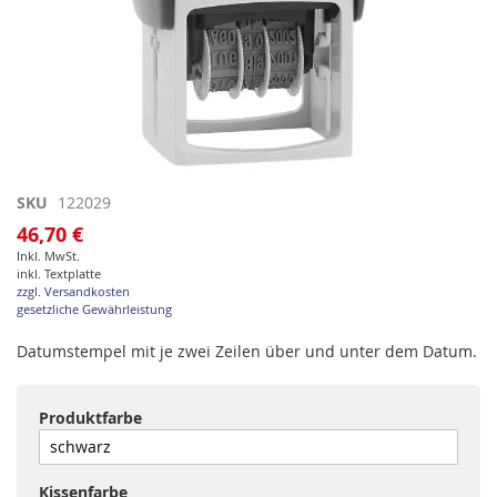
Zum
SKU
122029
Anfang
46,70 €
der
Inkl. MwSt.
Bildgalerie
inkl. Textplatte
springen
zzgl. Versandkosten
gesetzliche Gewährleistung
Datumstempel mit je zwei Zeilen über und unter dem Datum.
Produktfarbe
Kissenfarbe