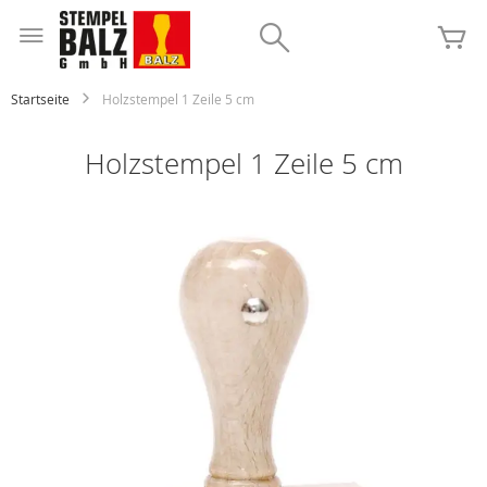
Zum
Inhalt
Search
Me
springen
Startseite
Holzstempel 1 Zeile 5 cm
Holzstempel 1 Zeile 5 cm
Zum
Ende
der
Bildgalerie
springen