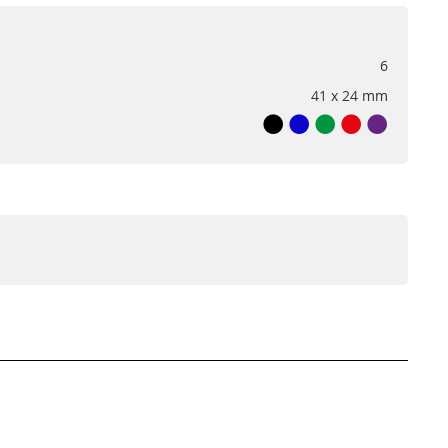
6
41 x 24 mm