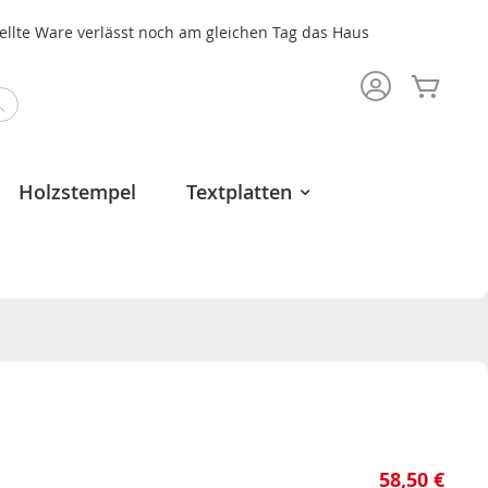
tellte Ware verlässt noch am gleichen Tag das Haus
Mein 
Search
Holzstempel
Textplatten
58,50 €