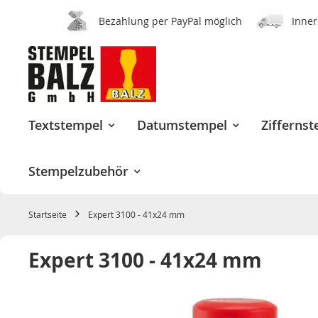
Bezahlung per PayPal möglich
Inner
Zum
Inhalt
springen
Textstempel
Datumstempel
Zifferns
Stempelzubehör
Startseite
Expert 3100 - 41x24 mm
Expert 3100 - 41x24 mm
Zum
Ende