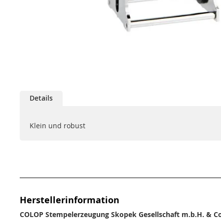
Zum
Anfang
der
Bildgalerie
springen
Details
Klein und robust
Herstellerinformation
COLOP Stempelerzeugung Skopek Gesellschaft m.b.H. & Co