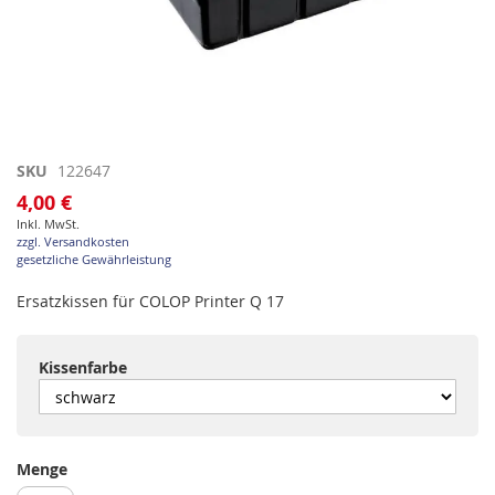
Zum
SKU
122647
Anfang
4,00 €
der
Inkl. MwSt.
Bildgalerie
zzgl. Versandkosten
springen
gesetzliche Gewährleistung
Ersatzkissen für COLOP Printer Q 17
Kissenfarbe
Menge