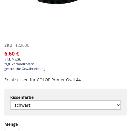
Zum
SKU
122636
Anfang
6,60 €
der
Inkl. MwSt.
Bildgalerie
zzgl. Versandkosten
springen
gesetzliche Gewährleistung
Ersatzkissen für COLOP Printer Oval 44
Kissenfarbe
Menge