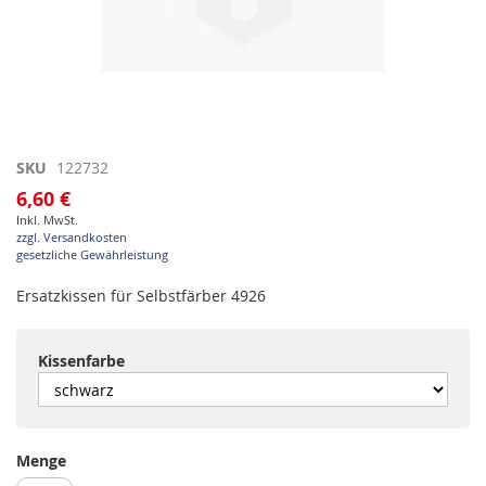
Zum
SKU
122732
Anfang
6,60 €
der
Inkl. MwSt.
Bildgalerie
zzgl. Versandkosten
springen
gesetzliche Gewährleistung
Ersatzkissen für Selbstfärber 4926
Kissenfarbe
Menge