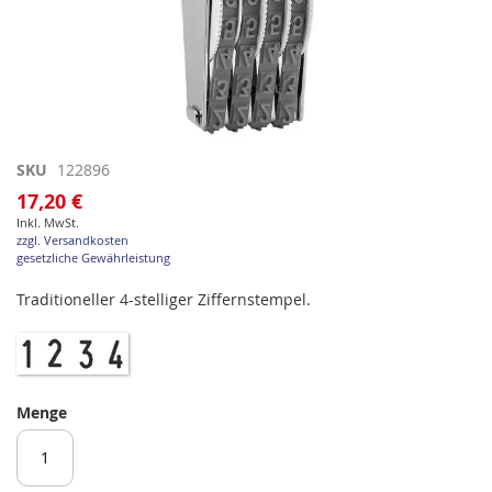
Zum
SKU
122896
Anfang
17,20 €
der
Inkl. MwSt.
Bildgalerie
zzgl. Versandkosten
springen
gesetzliche Gewährleistung
Traditioneller 4-stelliger Ziffernstempel.
Menge