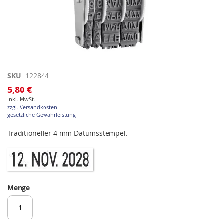
Zum
SKU
122844
Anfang
5,80 €
der
Inkl. MwSt.
Bildgalerie
zzgl. Versandkosten
springen
gesetzliche Gewährleistung
Traditioneller 4 mm Datumsstempel.
Menge